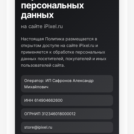
воздуха
персональных
данных
Apple MacBook
Фены
на сайте iPixel.ru
Apple Magic Key
Настоящая Политика размещается в
открытом доступе на сайте iPixel.ru и
нсоли
Apple Magic Mo
применяется к обработке персональных
данных посетителей, покупателей и иных
пользователей сайта.
uawei
Apple Pencil
Оператор: ИП Сафронов Александр
Михайлович
an
Apple TV
ИНН 614904662600
 Яндекс
Apple Watch
ОГРНИП 312346018000012
ры
iPhone БУ
store@ipixel.ru