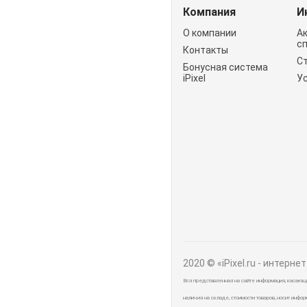
Компания
И
О компании
А
с
Контакты
С
Бонусная система
iPixel
У
2020 © «iPixel.ru - интерне
Вся представленная на сайте информация, касающ
наличия на складе, стоимости товаров, носит инфо