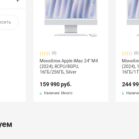
(0)
(0)
Моноблок Apple iMac 24" М4
Монобло
(2024), 8CPU/8GPU,
(2024),
16ГБ/256ГБ, Silver
16ГБ/1ТБ
159 990 руб.
244 99
Наличие: Много
Наличи
уем