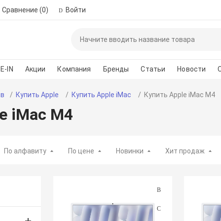
Сравнение
(0)
Войти
Пожалуйста, зар
автор
E-IN
Акции
Компания
Бренды
Статьи
Новости
*
Номер телефона для 
ов
Купить Apple
Купить Apple iMac
Купить Apple iMac M4
e iMac M4
Введите сло
По алфавиту
По цене
Новинки
Хит продаж