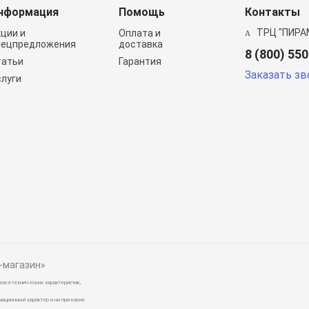
нформация
Помощь
Контакты
ТРЦ "ПИРА
кции и
Оплата и
пецпредложения
доставка
8 (800) 55
татьи
Гарантия
Заказать зв
слуги
т-магазин»
аяся технических характеристик,
рмационный характер и ни при каких