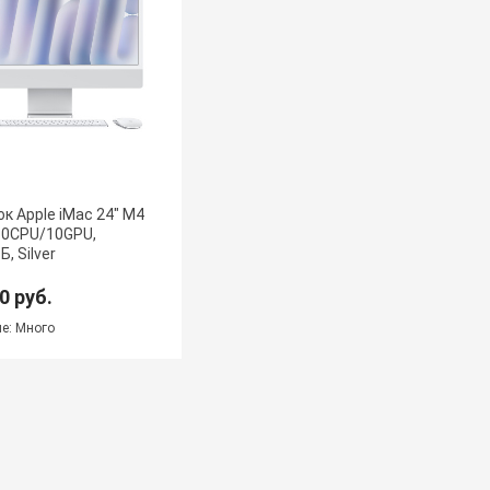
к Apple iMac 24" М4
 10CPU/10GPU,
, Silver
0 руб.
е: Много