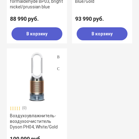
formaldehyde BP03, bright
Blue/Gold
nickel/prussian blue
88 990 руб.
93 990 руб.
В корзину
В корзину
(0)
Воздухоувлажнитель-
воздухоочиститель
Dyson PH04, White/Gold
100 990 руб.