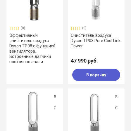
воздуха
Apple MacBook
Фены
(0)
(0)
Apple Magic Key
Эффективный
Очиститель воздуха
очиститель воздуха
Dyson TP03 Pure Cool Link
Dyson TP08 с функцией
Tower
нсоли
Apple Magic Mo
вентилятора.
Встроенные датчики
47 990 руб.
постоянно анали
uawei
Apple Pencil
В корзину
an
Apple TV
 Яндекс
Apple Watch
ры
iPhone БУ