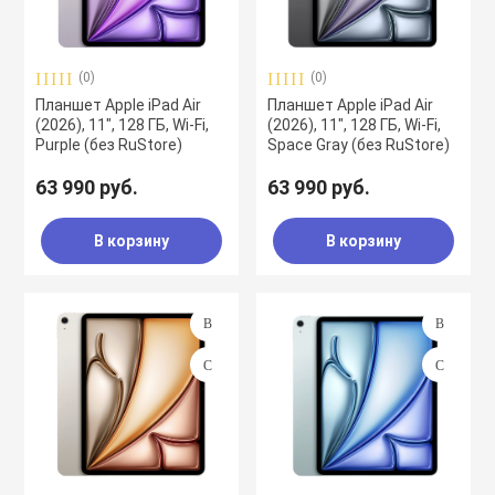
воздуха
Apple MacBook
Фены
(0)
(0)
Планшет Apple iPad Air
Планшет Apple iPad Air
Apple Magic Key
(2026), 11", 128 ГБ, Wi-Fi,
(2026), 11", 128 ГБ, Wi-Fi,
Purple (без RuStore)
Space Gray (без RuStore)
63 990 руб.
63 990 руб.
нсоли
Apple Magic Mo
В корзину
В корзину
uawei
Apple Pencil
an
Apple TV
 Яндекс
Apple Watch
ры
iPhone БУ