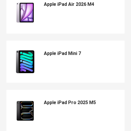
воздуха
Apple iPad Air 2026 M4
Apple MacBook
Фены
Apple Magic Key
нсоли
Apple Magic Mo
Apple iPad Mini 7
uawei
Apple Pencil
an
Apple TV
Apple iPad Pro 2025 M5
 Яндекс
Apple Watch
ры
iPhone БУ