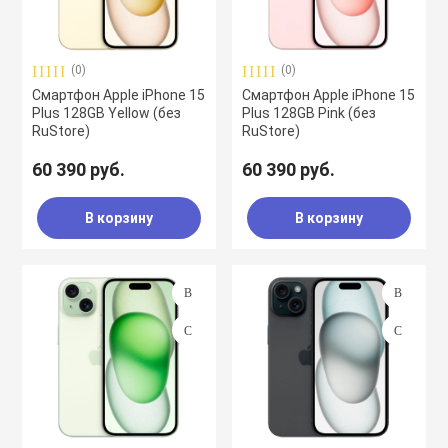
воздуха
Apple MacBook
Фены
(0)
(0)
Смартфон Apple iPhone 15
Смартфон Apple iPhone 15
Apple Magic Key
Plus 128GB Yellow (без
Plus 128GB Pink (без
RuStore)
RuStore)
60 390 руб.
60 390 руб.
нсоли
Apple Magic Mo
В корзину
В корзину
uawei
Apple Pencil
an
Apple TV
 Яндекс
Apple Watch
ры
iPhone БУ