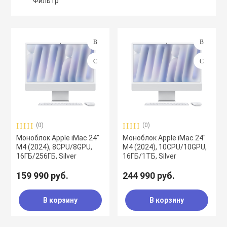
Фильтр
воздуха
Apple MacBook
Подбор параметров
Фены
Apple Magic Key
Производитель
нсоли
Apple Magic Mo
uawei
Apple Pencil
(0)
(0)
Моноблок Apple iMac 24"
Моноблок Apple iMac 24"
М4 (2024), 8CPU/8GPU,
М4 (2024), 10CPU/10GPU,
an
Apple TV
16ГБ/256ГБ, Silver
16ГБ/1ТБ, Silver
159 990 руб.
244 990 руб.
 Яндекс
Apple Watch
В корзину
В корзину
ры
iPhone БУ