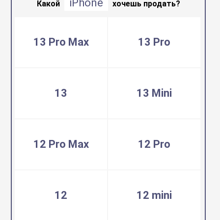
iPhone
воздуха
Какой
хочешь продать?
Apple MacBook
Фены
13 Pro Max
13 Pro
Apple Magic Key
нсоли
Apple Magic Mo
13
13 Mini
uawei
Apple Pencil
12 Pro Max
12 Pro
an
Apple TV
 Яндекс
Apple Watch
12
12 mini
ры
iPhone БУ