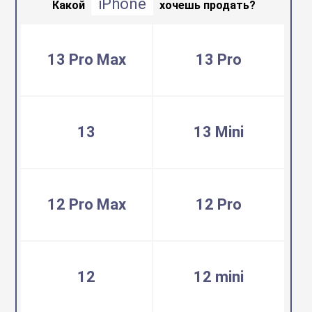
iPhone
воздуха
Какой
хочешь продать?
Apple MacBook
Фены
13 Pro Max
13 Pro
Apple Magic Key
нсоли
Apple Magic Mo
13
13 Mini
uawei
Apple Pencil
12 Pro Max
12 Pro
an
Apple TV
 Яндекс
Apple Watch
12
12 mini
ры
iPhone БУ