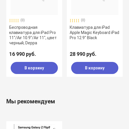
воздуха
Apple MacBook
Фены
(0)
(0)
Беспроводная
Клавиатура для iPad
Apple Magic Key
клавиатура для iPad Pro
Apple Magic Keyboard iPad
11"/Air 10.9"/Air 11", цвет
Pro 12.9" Black
черный, Deppa
нсоли
Apple Magic Mo
16 990 руб.
28 990 руб.
uawei
Apple Pencil
В корзину
В корзину
an
Apple TV
Мы рекомендуем
 Яндекс
Apple Watch
ры
iPhone БУ