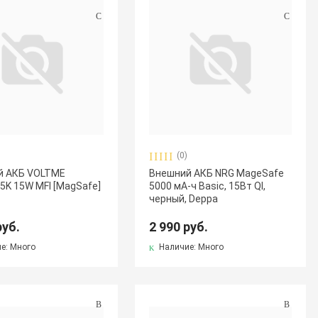
(0)
й АКБ VOLTME
Внешний АКБ NRG MageSafe
5K 15W MFI [MagSafe]
5000 мА-ч Basic, 15Вт QI,
черный, Deppa
руб.
2 990 руб.
е: Много
Наличие: Много