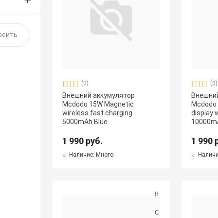
(0)
(0)
Внешний аккумулятор
Внешний
Mcdodo 15W Magnetic
Mcdodo 2
wireless fast charging
display 
5000mAh Blue
10000mA
1 990 руб.
1 990 
Наличие: Много
Наличи