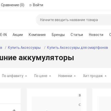
Сравнение
(0)
Войти
Пожалуйста, зар
автор
E-IN
Акции
Компания
Бренды
Статьи
Новости
*
Номер телефона для 
ов
Купить Аксессуары
Купить Аксессуары для смартфонов
шние аккумуляторы
Введите сло
По алфавиту
По цене
Новинки
Хит продаж