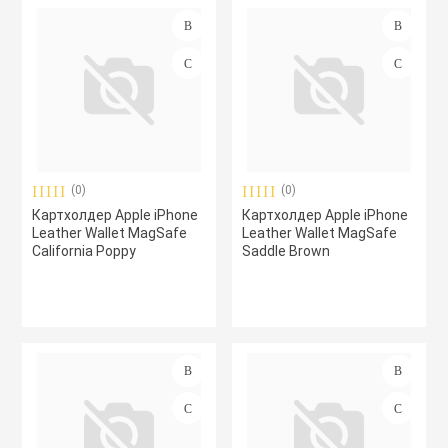
воздуха
Подбор параметров
Apple MacBook
Фены
Склад
Apple Magic Key
нсоли
Apple Magic Mo
(0)
(0)
Картхолдер Apple iPhone
Картхолдер Apple iPhone
uawei
Apple Pencil
Leather Wallet MagSafe
Leather Wallet MagSafe
California Poppy
Saddle Brown
an
Apple TV
 Яндекс
Apple Watch
ры
iPhone БУ