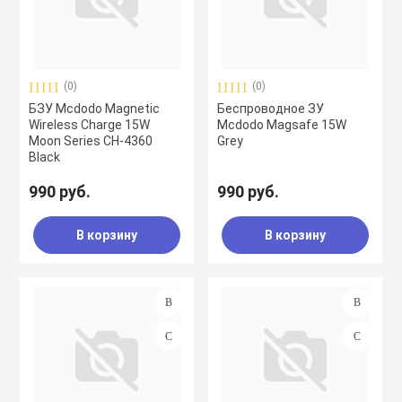
воздуха
Apple MacBook
Фены
(0)
(0)
Apple Magic Key
БЗУ Mcdodo Magnetic
Беспроводное ЗУ
Wireless Charge 15W
Mcdodo Magsafe 15W
Moon Series CH-4360
Grey
нсоли
Apple Magic Mo
Black
990 руб.
990 руб.
uawei
Apple Pencil
В корзину
В корзину
an
Apple TV
 Яндекс
Apple Watch
ры
iPhone БУ