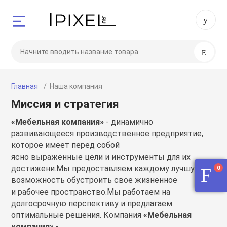
Назад
Назад
Назад
Назад
Назад
Назад
Назад
8 
Пожалуйста, зарегис
или авторизуй
Поиск
Apple
Аудио
Аксессуары
Dyson
Samsung
Игровые консо
Экшн-камеры
*
Номер телефона для регистар
Главная
Наша компания
и
Apple AirPods
Huawei
Аксессуары дл
Выпрямители
Наушники
Nintendo
DJI
Миссия и стратегия
Введите слово на ка
«Мебельная компания»
- динамично
Apple AirTag
Marshall
Аксессуары дл
Наушники
A - series
Sony
развивающееся производственное предприятие,
которое имеет перед собой
ы
стема iPixel
Apple iMac
JBL
Аксессуары дл
Пылесосы
S - series
Аксесcуары So
ясно выраженные цели и инструменты для их
достижени.Мы предоставляем каждому лучшую
0
возможность обустроить свое жизненное
Apple iPad
Яндекс Станци
Аксессуары дл
Стайлеры
Watch
и рабочее пространство.Мы работаем на
долгосрочную перспективу и предлагаем
оптимальные решения. Компания
«Мебельная
Apple iPhone
Аксессуары дл
Увлажнители и 
Z - series
компания»
-