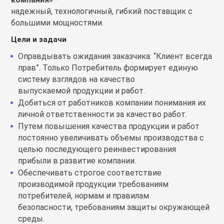
воздуха
надежный, технологичный, гибкий поставщик с
большими мощностями.
Apple MacBook
Фены
Цели и задачи
Apple Magic Key
Оправдывать ожидания заказчика: “Клиент всегда
прав”. Только Потребитель формирует единую
систему взглядов на качество
нсоли
Apple Magic Mo
выпускаемой продукции и работ.
Добиться от работников компании понимания их
личной ответственности за качество работ.
uawei
Apple Pencil
Путем повышения качества продукции и работ
постоянно увеличивать объемы производства с
an
Apple TV
целью последующего реинвестирования
прибыли в развитие компании.
Обеспечивать строгое соответствие
 Яндекс
Apple Watch
производимой продукции требованиям
потребителей, нормам и правилам
безопасности, требованиям защиты окружающей
ры
iPhone БУ
среды.