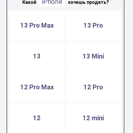
iPhone
воздуха
Какой
хочешь продать?
Apple MacBook
Фены
13 Pro Max
13 Pro
Apple Magic Key
нсоли
Apple Magic Mo
13
13 Mini
uawei
Apple Pencil
12 Pro Max
12 Pro
an
Apple TV
 Яндекс
Apple Watch
12
12 mini
ры
iPhone БУ