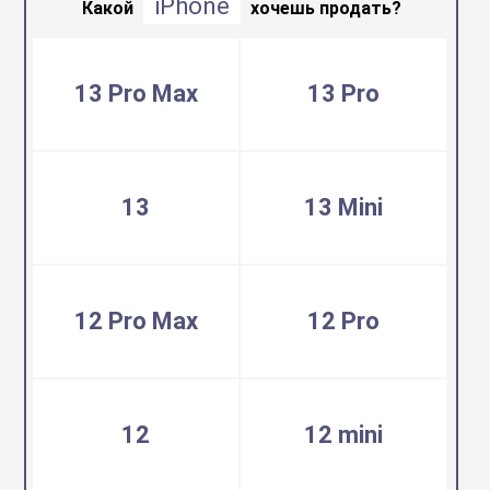
iPhone
воздуха
Какой
хочешь продать?
Apple MacBook
Фены
13 Pro Max
13 Pro
Apple Magic Key
нсоли
Apple Magic Mo
13
13 Mini
uawei
Apple Pencil
12 Pro Max
12 Pro
an
Apple TV
 Яндекс
Apple Watch
12
12 mini
ры
iPhone БУ