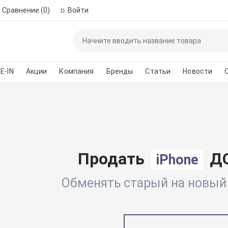
Сравнение
(0)
Войти
Пожалуйста, зар
автор
E-IN
Акции
Компания
Бренды
Статьи
Новости
*
Номер телефона для 
Введите сло
Продать
ДО
iPhone
Обменять старый на новый п