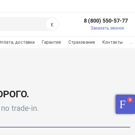
8 (800) 550-57-77
Поиск
егистрируйтесь или
Заказать звонок
изуйтесь
Оплата, доставка
Гарантия
Страхование
Контакты
...
регистарции/авторизации
во на картинке
РОГО.
0
о trade-in.