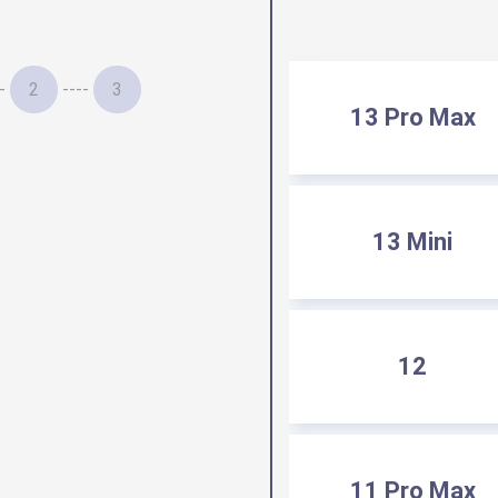
-
2
----
3
13 Pro Max
13 Mini
12
11 Pro Max