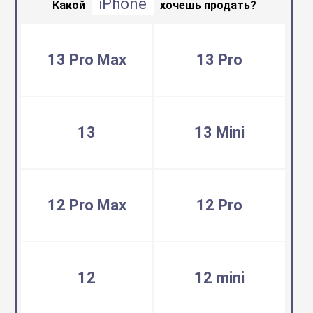
iPhone
воздуха
Какой
хочешь продать?
Apple MacBook
Фены
13 Pro Max
13 Pro
Apple Magic Key
нсоли
Apple Magic Mo
13
13 Mini
uawei
Apple Pencil
12 Pro Max
12 Pro
an
Apple TV
 Яндекс
Apple Watch
12
12 mini
ры
iPhone БУ