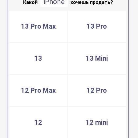
iPhone
воздуха
Какой
хочешь продать?
Apple MacBook
Фены
13 Pro Max
13 Pro
Apple Magic Key
нсоли
Apple Magic Mo
13
13 Mini
uawei
Apple Pencil
12 Pro Max
12 Pro
an
Apple TV
 Яндекс
Apple Watch
12
12 mini
ры
iPhone БУ