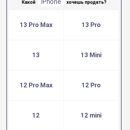
iPhone
воздуха
Какой
хочешь продать?
Apple MacBook
Фены
13 Pro Max
13 Pro
Apple Magic Key
нсоли
Apple Magic Mo
13
13 Mini
uawei
Apple Pencil
12 Pro Max
12 Pro
an
Apple TV
 Яндекс
Apple Watch
12
12 mini
ры
iPhone БУ