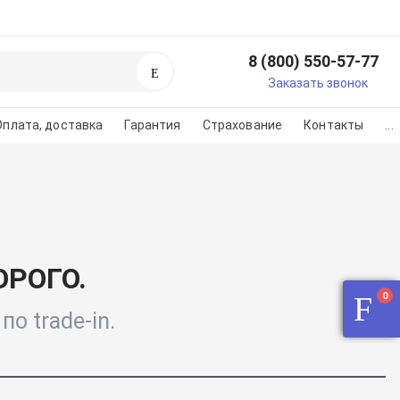
8 (800) 550-57-77
Поиск
егистрируйтесь или
Заказать звонок
изуйтесь
Оплата, доставка
Гарантия
Страхование
Контакты
...
регистарции/авторизации
во на картинке
РОГО.
0
о trade-in.