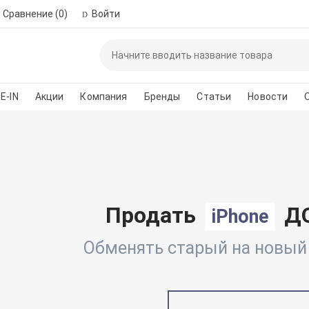
Сравнение
(0)
Войти
Пожалуйста, зар
автор
E-IN
Акции
Компания
Бренды
Статьи
Новости
*
Номер телефона для 
Введите сло
Продать
ДО
iPhone
Обменять старый на новый п