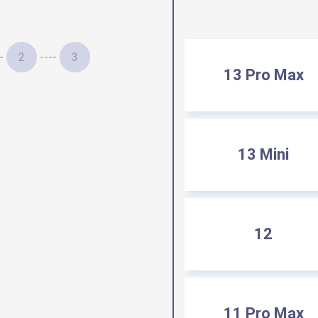
-
2
----
3
13 Pro Max
13 Mini
12
11 Pro Max