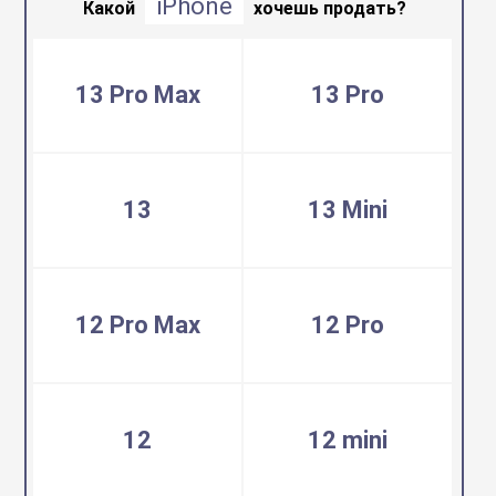
iPhone
воздуха
Какой
хочешь продать?
Apple MacBook
Фены
13 Pro Max
13 Pro
Apple Magic Key
нсоли
Apple Magic Mo
13
13 Mini
uawei
Apple Pencil
12 Pro Max
12 Pro
an
Apple TV
 Яндекс
Apple Watch
12
12 mini
ры
iPhone БУ