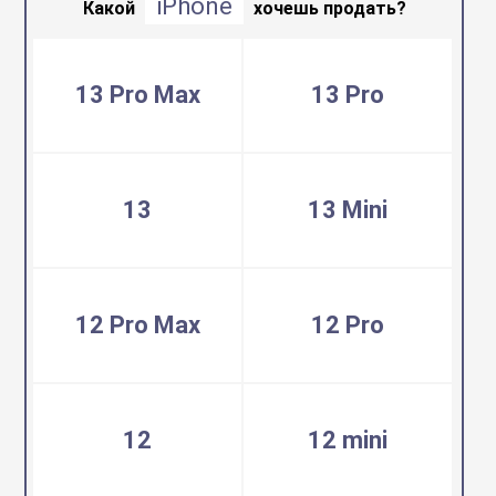
iPhone
воздуха
Какой
хочешь продать?
Apple MacBook
Фены
13 Pro Max
13 Pro
Apple Magic Key
нсоли
Apple Magic Mo
13
13 Mini
uawei
Apple Pencil
12 Pro Max
12 Pro
an
Apple TV
 Яндекс
Apple Watch
12
12 mini
ры
iPhone БУ