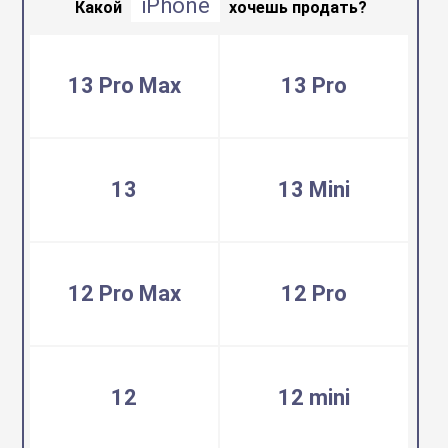
iPhone
воздуха
Какой
хочешь продать?
Apple MacBook
Фены
13 Pro Max
13 Pro
Apple Magic Key
нсоли
Apple Magic Mo
13
13 Mini
uawei
Apple Pencil
12 Pro Max
12 Pro
an
Apple TV
 Яндекс
Apple Watch
12
12 mini
ры
iPhone БУ