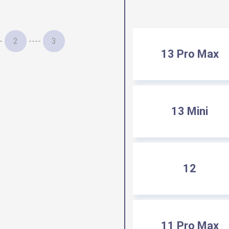
-
2
----
3
13 Pro Max
13 Mini
12
11 Pro Max