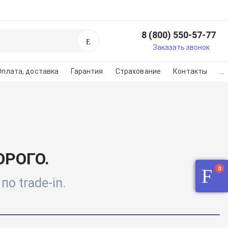
8 (800) 550-57-77
Поиск
егистрируйтесь или
Заказать звонок
изуйтесь
Оплата, доставка
Гарантия
Страхование
Контакты
...
регистарции/авторизации
во на картинке
РОГО.
0
о trade-in.