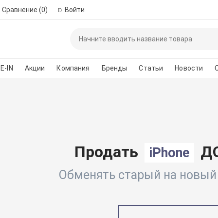
Сравнение
(0)
Войти
Пожалуйста, зар
автор
E-IN
Акции
Компания
Бренды
Статьи
Новости
*
Номер телефона для 
Введите сло
Продать
ДО
iPhone
Обменять старый на новый п