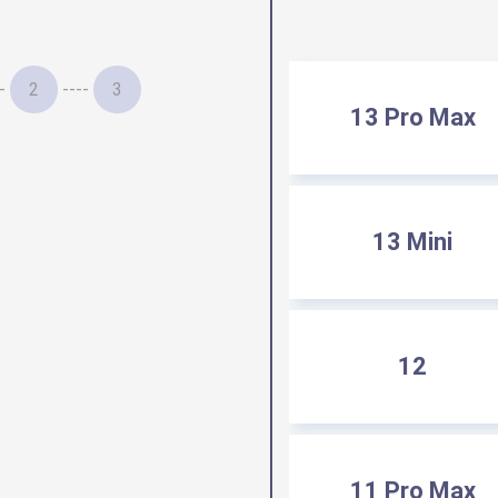
-
2
----
3
13 Pro Max
13 Mini
12
11 Pro Max