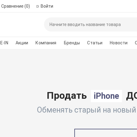
Сравнение
(0)
Войти
Пожалуйста, зар
автор
E-IN
Акции
Компания
Бренды
Статьи
Новости
*
Номер телефона для 
Введите сло
Продать
ДО
iPhone
Обменять старый на новый п