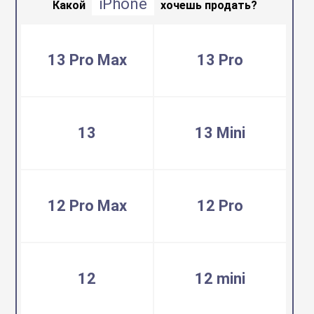
iPhone
воздуха
Какой
хочешь продать?
Apple MacBook
Фены
13 Pro Max
13 Pro
Apple Magic Key
нсоли
Apple Magic Mo
13
13 Mini
uawei
Apple Pencil
12 Pro Max
12 Pro
an
Apple TV
 Яндекс
Apple Watch
12
12 mini
ры
iPhone БУ