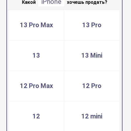
iPhone
воздуха
Какой
хочешь продать?
Apple MacBook
Фены
13 Pro Max
13 Pro
Apple Magic Key
нсоли
Apple Magic Mo
13
13 Mini
uawei
Apple Pencil
12 Pro Max
12 Pro
an
Apple TV
 Яндекс
Apple Watch
12
12 mini
ры
iPhone БУ