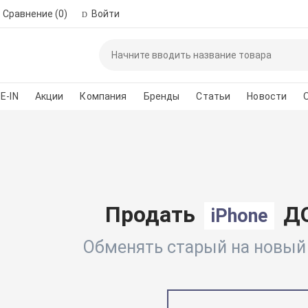
Сравнение
(0)
Войти
Пожалуйста, зар
автор
E-IN
Акции
Компания
Бренды
Статьи
Новости
*
Номер телефона для 
Введите сло
Продать
ДО
iPhone
Обменять старый на новый п