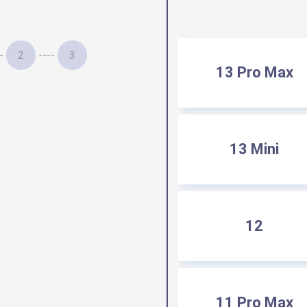
-
2
----
3
13 Pro Max
13 Mini
12
11 Pro Max