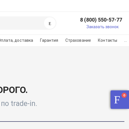
8 (800) 550-57-77
Поиск
егистрируйтесь или
Заказать звонок
изуйтесь
Оплата, доставка
Гарантия
Страхование
Контакты
...
регистарции/авторизации
во на картинке
РОГО.
0
о trade-in.