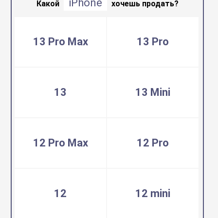
iPhone
воздуха
Какой
хочешь продать?
Apple MacBook
Фены
13 Pro Max
13 Pro
Apple Magic Key
нсоли
Apple Magic Mo
13
13 Mini
uawei
Apple Pencil
12 Pro Max
12 Pro
an
Apple TV
 Яндекс
Apple Watch
12
12 mini
ры
iPhone БУ