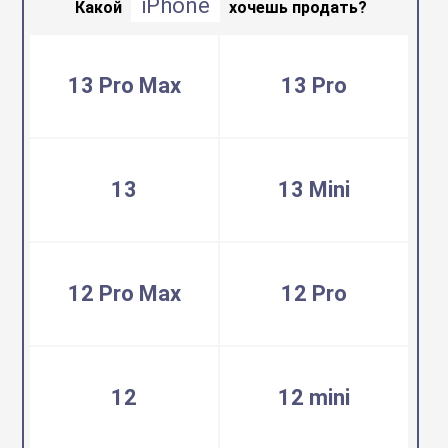
iPhone
воздуха
Какой
хочешь продать?
Apple MacBook
Фены
13 Pro Max
13 Pro
Apple Magic Key
нсоли
Apple Magic Mo
13
13 Mini
uawei
Apple Pencil
12 Pro Max
12 Pro
an
Apple TV
 Яндекс
Apple Watch
12
12 mini
ры
iPhone БУ