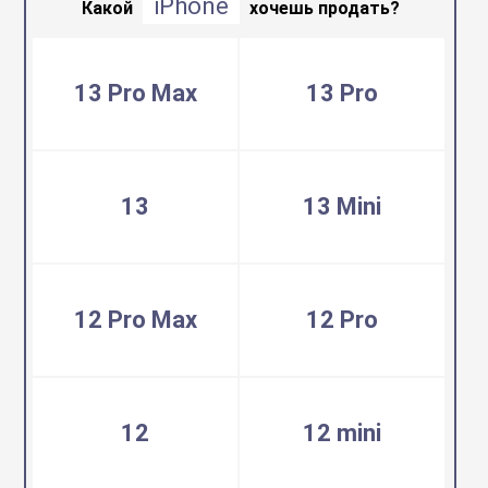
iPhone
воздуха
Какой
хочешь продать?
Apple MacBook
Фены
13 Pro Max
13 Pro
Apple Magic Key
нсоли
Apple Magic Mo
13
13 Mini
uawei
Apple Pencil
12 Pro Max
12 Pro
an
Apple TV
 Яндекс
Apple Watch
12
12 mini
ры
iPhone БУ