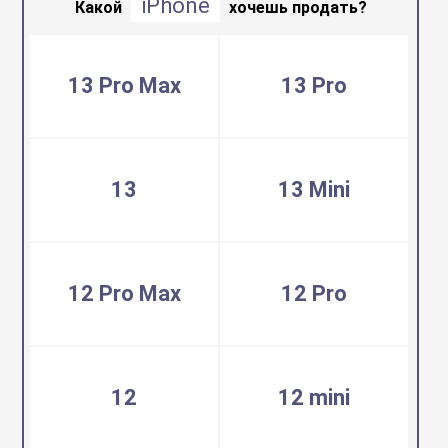
iPhone
воздуха
Какой
хочешь продать?
Apple MacBook
Фены
13 Pro Max
13 Pro
Apple Magic Key
нсоли
Apple Magic Mo
13
13 Mini
uawei
Apple Pencil
12 Pro Max
12 Pro
an
Apple TV
 Яндекс
Apple Watch
12
12 mini
ры
iPhone БУ