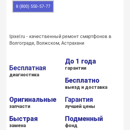
воздуха
8 (800) 550-57-77
Apple MacBook
Фены
Apple Magic Key
Ipixel.ru - качественный ремонт смартфонов в
Волгограде, Волжском, Астрахани
нсоли
Apple Magic Mo
До 1 года
Бесплатная
uawei
Apple Pencil
гарантии
диагностика
Бесплатно
an
Apple TV
выезд и доставка
Оригинальные
Гарантия
 Яндекс
Apple Watch
запчасти
лучшей цены
Быстрая
Подменный
ры
iPhone БУ
замена
фонд