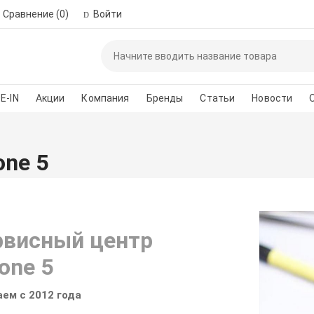
Сравнение
(0)
Войти
Пожалуйста, зар
автор
E-IN
Акции
Компания
Бренды
Статьи
Новости
*
Номер телефона для 
one 5
Введите сло
рвисный центр
one 5
ем с 2012 года