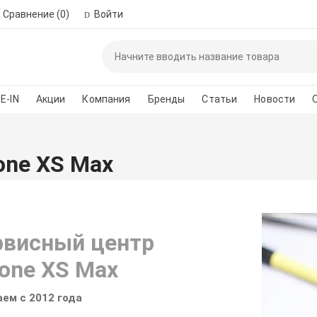
Сравнение
(0)
Войти
Пожалуйста, зар
автор
E-IN
Акции
Компания
Бренды
Статьи
Новости
*
Номер телефона для 
one XS Max
Введите сло
рвисный центр
one XS Max
ем с 2012 года