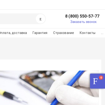
8 (800) 550-57-77
Поиск
егистрируйтесь или
Заказать звонок
изуйтесь
Оплата, доставка
Гарантия
Страхование
Контакты
...
регистарции/авторизации
во на картинке
0