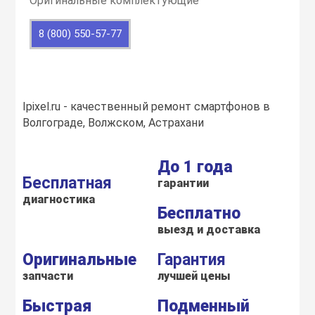
Оригинальные комплектующие
воздуха
Apple MacBook
8 (800) 550-57-77
Фены
Apple Magic Key
Ipixel.ru - качественный ремонт смартфонов в
нсоли
Apple Magic Mo
Волгограде, Волжском, Астрахани
uawei
Apple Pencil
До 1 года
Бесплатная
гарантии
диагностика
an
Apple TV
Бесплатно
выезд и доставка
 Яндекс
Apple Watch
Оригинальные
Гарантия
запчасти
лучшей цены
ры
iPhone БУ
Быстрая
Подменный